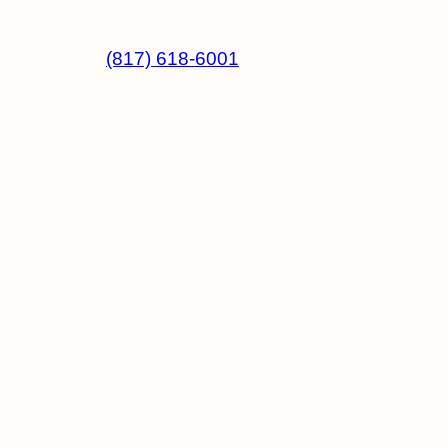
Si necesita ayuda para su hijo(a) o tiene preguntas,
(817) 618-6001
llámenos al