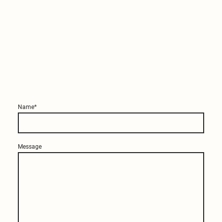
Chasing
Harmony
Recovery
Center
Name
*
Message